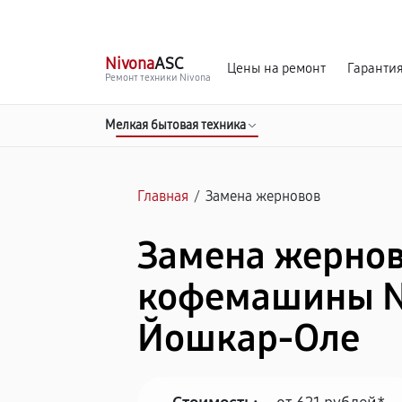
г. Йошкар-Ола
Ежедневно с 9:00 до 21:00
Nivona
ASC
Цены на ремонт
Гаранти
Ремонт техники Nivona
Мелкая бытовая техника
Главная
/
Замена жерновов
Замена жерно
кофемашины N
Йошкар-Оле