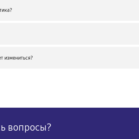
тика?
т измениться?
сь вопросы?