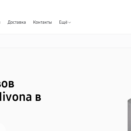
Гарантия д
я
Доставка
Контакты
Ещё
вов
ivona в