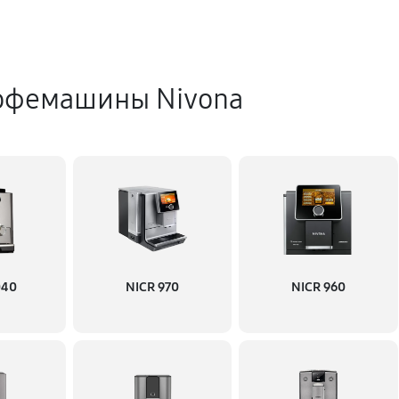
офемашины Nivona
040
NICR 970
NICR 960