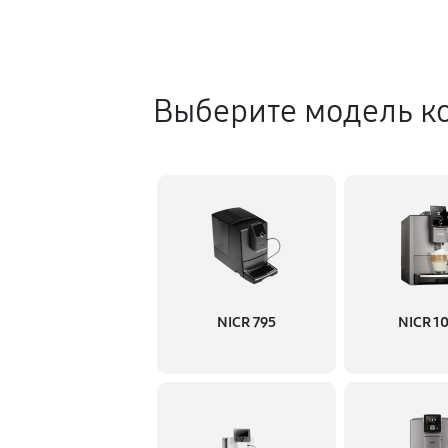
Выберите модель к
NICR 795
NICR 1