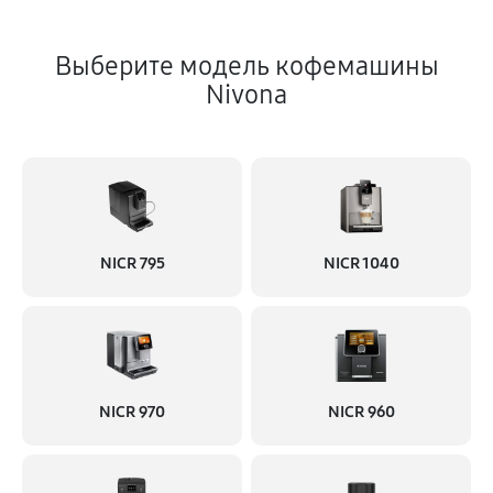
Выберите модель кофемашины
Nivona
NICR 795
NICR 1040
NICR 970
NICR 960