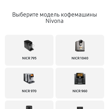
Выберите модель кофемашины
Nivona
NICR 795
NICR 1040
NICR 970
NICR 960