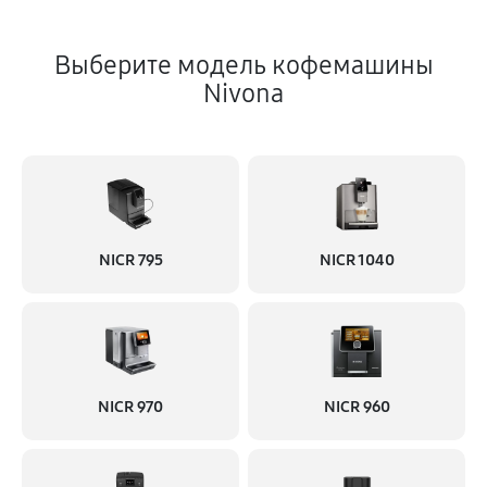
Выберите модель кофемашины
Nivona
NICR 795
NICR 1040
NICR 970
NICR 960