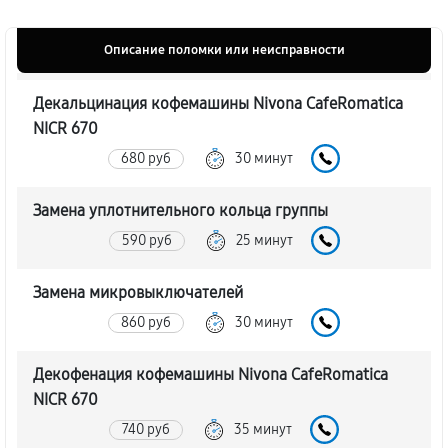
Описание поломки или неисправности
Декальцинация кофемашины Nivona CafeRomatica
NICR 670
680 руб
30 минут
Замена уплотнительного кольца группы
590 руб
25 минут
Замена микровыключателей
860 руб
30 минут
Декофенация кофемашины Nivona CafeRomatica
NICR 670
740 руб
35 минут