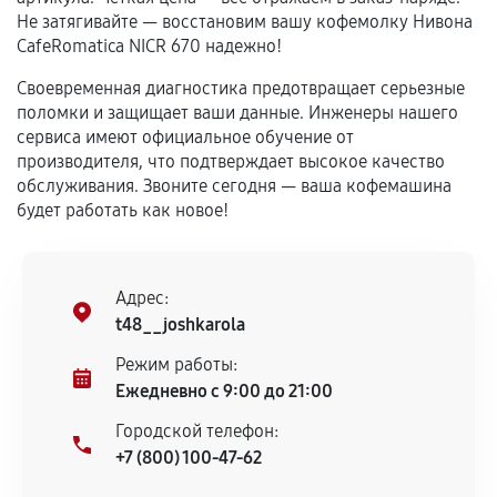
сохраняться полностью или частично, если
Не затягивайте — восстановим вашу кофемолку Нивона
соблюдены следующие условия:
CafeRomatica NICR 670 надежно!
Предоставленные детали подходят по
Своевременная диагностика предотвращает серьезные
техническим параметрам и не имеют внешних
поломки и защищает ваши данные. Инженеры нашего
дефектов.
сервиса имеют официальное обучение от
Установка была выполнена нашим сервисным
производителя, что подтверждает высокое качество
центром.
обслуживания. Звоните сегодня — ваша кофемашина
При этом гарантия на сами комплектующие
будет работать как новое!
остается на стороне производителя или
продавца. За качество сторонних деталей
сервисный центр ответственности не несет.
Адрес:
t48__joshkarola
Режим работы:
Ежедневно с 9:00 до 21:00
Городской телефон:
+7 (800) 100-47-62