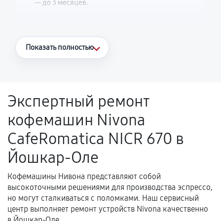
— до 3 месяцев.
Что считается гарантийным случаем
Показать полностью
Повторное возникновение неисправности,
напрямую связанной с выполненным
ремонтом.
Экспертный ремонт
Поломка установленной детали при
кофемашин Nivona
нормальной эксплуатации в течение
гарантийного срока.
CafeRomatica NICR 670 в
Несоответствие комплектующей заявленным
Йошкар-Оле
техническим характеристикам.
Кофемашины Нивона представляют собой
высокоточными решениями для производства эспрессо,
Документы для подтверждения
но могут сталкиваться с поломками. Наш сервисный
гарантии
центр выполняет ремонт устройств Nivona качественно
в Йошкар-Оле.