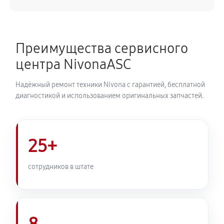
540 руб
50 минут
Замена ТЭНа кофемашины Nivona CafeRomatica
Преимущества сервисного
NICR 670
центра NivonaASC
720 руб
40 минут
Надёжный ремонт техники Nivona с гарантией, бесплатной
Ремонт гидросистемы кофемашины Nivona
диагностикой и использованием оригинальных запчастей.
CafeRomatica NICR 670
810 руб
55 минут
25+
Ремонт кофемолки кофемашины Nivona
CafeRomatica NICR 670
сотрудников в штате
740 руб
50 минут
Комплексная профилактика
800 руб
60 минут