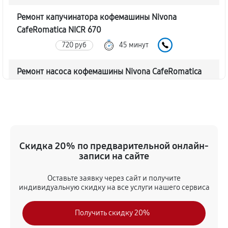
Ремонт капучинатора кофемашины Nivona
CafeRomatica NICR 670
720 руб
45 минут
Ремонт насоса кофемашины Nivona CafeRomatica
NICR 670
770 руб
40 минут
Замена жерновов кофемашины Nivona
CafeRomatica NICR 670
Скидка 20% по предварительной онлайн-
620 руб
45 минут
записи на сайте
Оставьте заявку через сайт и получите
Чистка от кофейных масел
индивидуальную скидку на все услуги нашего сервиса
630 руб
30 минут
Получить скидку 20%
Замена модуля управления