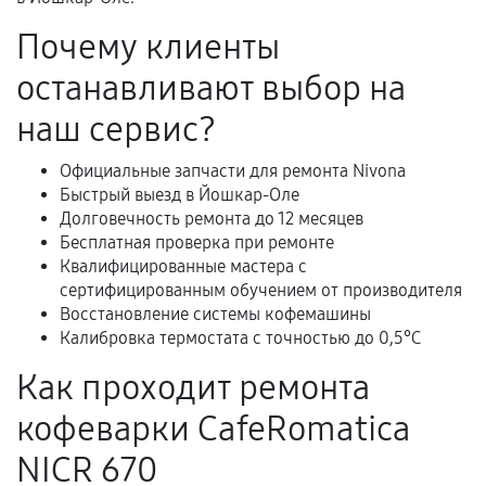
Гарантийный талон.
Почему клиенты
Акт выполненных работ с датой, перечнем
останавливают выбор на
услуг и сроком гарантии.
Документы на установленные комплектующие
наш сервис?
и кассовый чек.
Официальные запчасти для ремонта Nivona
Быстрый выезд в Йошкар-Оле
Долговечность ремонта до 12 месяцев
Расширенная гарантия
Бесплатная проверка при ремонте
Квалифицированные мастера с
В некоторых случаях возможно оформление
сертифицированным обучением от производителя
расширенной гарантии. Стоимость, сроки и
Восстановление системы кофемашины
условия продления согласовываются отдельно и
Калибровка термостата с точностью до 0,5°C
фиксируются в документах.
Как проходит ремонта
кофеварки CafeRomatica
Когда гарантия не действует
NICR 670