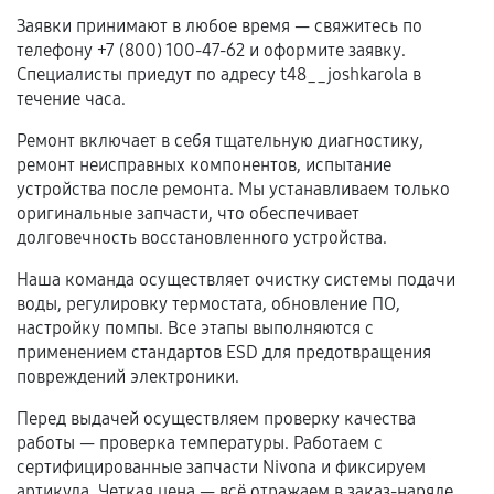
Нарушение правил эксплуатации,
Заявки принимают в любое время — свяжитесь по
механические повреждения, попадание влаги,
телефону +7 (800) 100-47-62 и оформите заявку.
перегрев, коррозия.
Специалисты приедут по адресу t48__joshkarola в
Самостоятельный ремонт или вмешательство
течение часа.
третьих лиц.
Ремонт включает в себя тщательную диагностику,
Естественный износ деталей, если иное не
ремонт неисправных компонентов, испытание
предусмотрено отдельно.
устройства после ремонта. Мы устанавливаем только
оригинальные запчасти, что обеспечивает
Обращение после окончания гарантийного
долговечность восстановленного устройства.
срока.
Наша команда осуществляет очистку системы подачи
Программные сбои, если это не указано в
воды, регулировку термостата, обновление ПО,
отдельных условиях.
настройку помпы. Все этапы выполняются с
применением стандартов ESD для предотвращения
повреждений электроники.
Если комплектующие куплены
Перед выдачей осуществляем проверку качества
самостоятельно
работы — проверка температуры. Работаем с
сертифицированные запчасти Nivona и фиксируем
Гарантия на выполненные работы может
артикула. Четкая цена — всё отражаем в заказ-наряде.