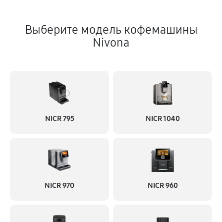
Выберите модель кофемашины
Nivona
NICR 795
NICR 1040
NICR 970
NICR 960