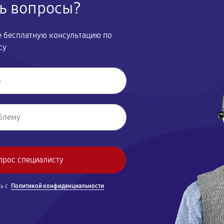
сь вопросы?
670
те бесплатную консультацию по
су
900
ы
1080
720
900
240
сь с
Политикой конфиденциальности
250
елей