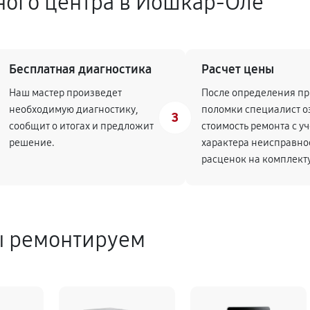
ного центра в Йошкар-Оле
Бесплатная диагностика
Расчет цены
Наш мастер произведет
После определения п
необходимую диагностику,
поломки специалист о
3
сообщит о итогах и предложит
стоимость ремонта с у
решение.
характера неисправно
расценок на комплек
ы ремонтируем