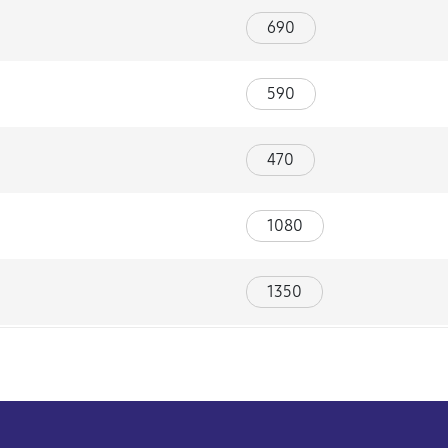
690
590
470
1080
1350
990
700
ы