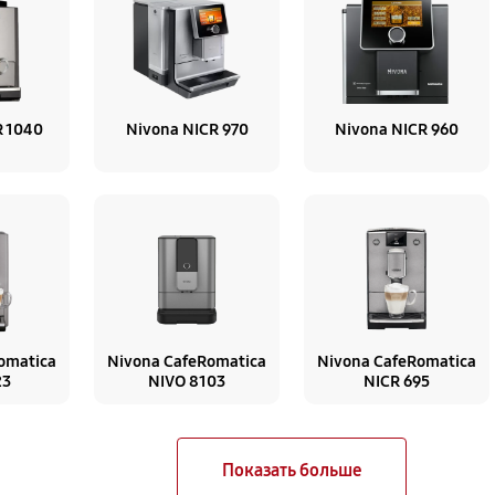
R 1040
Nivona NICR 970
Nivona NICR 960
omatica
Nivona CafeRomatica
Nivona CafeRomatica
23
NIVO 8103
NICR 695