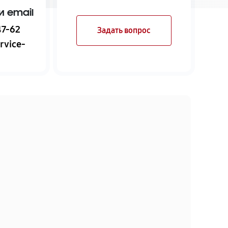
и email
47-62
Задать вопрос
rvice-