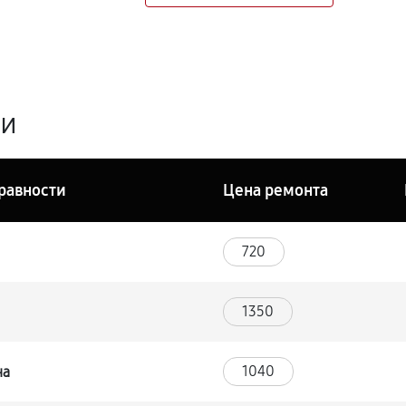
ги
равности
Цена ремонта
720
1350
1040
на