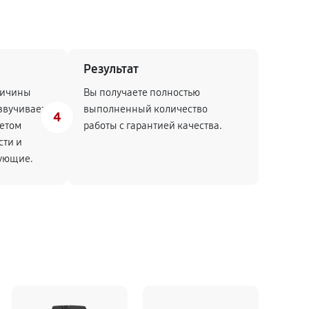
Результат
ричины
Вы получаете полностью
звучивает
выполненный количество
4
четом
работы с гарантией качества.
сти и
тующие.