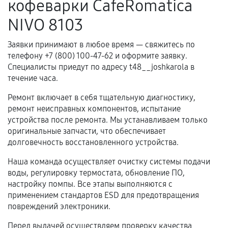
кофеварки CafeRomatica
Когда гарантия не действует
NIVO 8103
Нарушение правил эксплуатации,
Заявки принимают в любое время — свяжитесь по
механические повреждения, попадание влаги,
телефону +7 (800) 100-47-62 и оформите заявку.
перегрев, коррозия.
Специалисты приедут по адресу t48__joshkarola в
Самостоятельный ремонт или вмешательство
течение часа.
третьих лиц.
Ремонт включает в себя тщательную диагностику,
Естественный износ деталей, если иное не
ремонт неисправных компонентов, испытание
предусмотрено отдельно.
устройства после ремонта. Мы устанавливаем только
оригинальные запчасти, что обеспечивает
Обращение после окончания гарантийного
долговечность восстановленного устройства.
срока.
Наша команда осуществляет очистку системы подачи
Программные сбои, если это не указано в
воды, регулировку термостата, обновление ПО,
отдельных условиях.
настройку помпы. Все этапы выполняются с
применением стандартов ESD для предотвращения
повреждений электроники.
Если комплектующие куплены
Перед выдачей осуществляем проверку качества