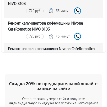
NIVO 8103
740 руб
35 минут
Ремонт капучинатора кофемашины Nivona
CafeRomatica NIVO 8103
720 руб
45 минут
Ремонт насоса кофемашины Nivona CafeRomatica
NIVO 8103
770 руб
40 минут
Замена жерновов кофемашины Nivona
CafeRomatica NIVO 8103
Скидка 20% по предварительной онлайн-
620 руб
45 минут
записи на сайте
Оставьте заявку через сайт и получите
Чистка от кофейных масел
индивидуальную скидку на все услуги нашего сервиса