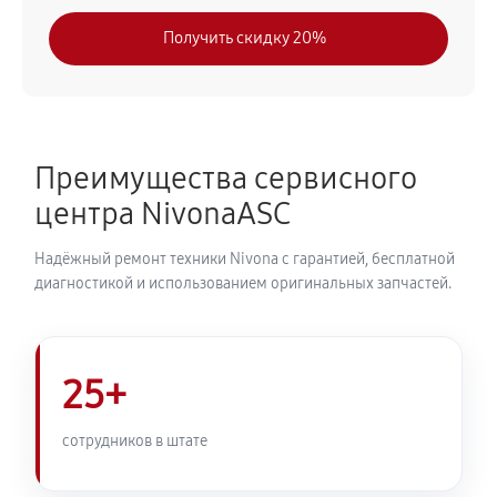
630 руб
30 минут
Получить скидку 20%
Замена модуля управления
540 руб
50 минут
Замена ТЭНа кофемашины Nivona CafeRomatica
Преимущества сервисного
NIVO 8103
центра NivonaASC
720 руб
40 минут
Надёжный ремонт техники Nivona с гарантией, бесплатной
Ремонт гидросистемы кофемашины Nivona
диагностикой и использованием оригинальных запчастей.
CafeRomatica NIVO 8103
810 руб
55 минут
25+
Ремонт кофемолки кофемашины Nivona
CafeRomatica NIVO 8103
сотрудников в штате
740 руб
50 минут