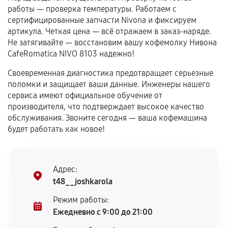
самостоятельно
работы — проверка температуры. Работаем с
сертифицированные запчасти Nivona и фиксируем
Гарантия на выполненные работы может
артикула. Четкая цена — всё отражаем в заказ-наряде.
сохраняться полностью или частично, если
Не затягивайте — восстановим вашу кофемолку Нивона
соблюдены следующие условия:
CafeRomatica NIVO 8103 надежно!
Предоставленные детали подходят по
Своевременная диагностика предотвращает серьезные
техническим параметрам и не имеют внешних
поломки и защищает ваши данные. Инженеры нашего
дефектов.
сервиса имеют официальное обучение от
Установка была выполнена нашим сервисным
производителя, что подтверждает высокое качество
центром.
обслуживания. Звоните сегодня — ваша кофемашина
При этом гарантия на сами комплектующие
будет работать как новое!
остается на стороне производителя или
продавца. За качество сторонних деталей
сервисный центр ответственности не несет.
Адрес:
t48__joshkarola
Режим работы:
Ежедневно с 9:00 до 21:00