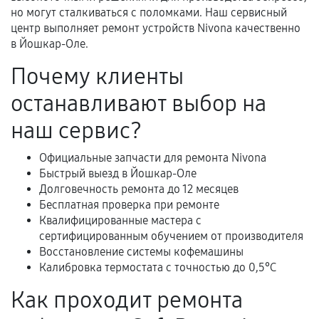
Документы для подтверждения
но могут сталкиваться с поломками. Наш сервисный
гарантии
центр выполняет ремонт устройств Nivona качественно
в Йошкар-Оле.
Гарантийный талон.
Почему клиенты
Акт выполненных работ с датой, перечнем
останавливают выбор на
услуг и сроком гарантии.
Документы на установленные комплектующие
наш сервис?
и кассовый чек.
Официальные запчасти для ремонта Nivona
Быстрый выезд в Йошкар-Оле
Долговечность ремонта до 12 месяцев
Расширенная гарантия
Бесплатная проверка при ремонте
Квалифицированные мастера с
В некоторых случаях возможно оформление
сертифицированным обучением от производителя
расширенной гарантии. Стоимость, сроки и
Восстановление системы кофемашины
условия продления согласовываются отдельно и
Калибровка термостата с точностью до 0,5°C
фиксируются в документах.
Как проходит ремонта