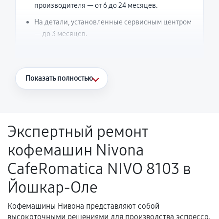
производителя — от 6 до 24 месяцев.
На детали, установленные сервисным центром
— до 3 месяцев.
Что считается гарантийным случаем
Показать полностью
Повторное возникновение неисправности,
напрямую связанной с выполненным
ремонтом.
Экспертный ремонт
Поломка установленной детали при
кофемашин Nivona
нормальной эксплуатации в течение
гарантийного срока.
CafeRomatica NIVO 8103 в
Несоответствие комплектующей заявленным
Йошкар-Оле
техническим характеристикам.
Кофемашины Нивона представляют собой
высокоточными решениями для производства эспрессо,