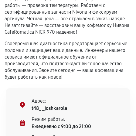
самостоятельно
работы — проверка температуры. Работаем с
сертифицированные запчасти Nivona и фиксируем
Гарантия на выполненные работы может
артикула. Четкая цена — всё отражаем в заказ-наряде.
сохраняться полностью или частично, если
Не затягивайте — восстановим вашу кофемолку Нивона
соблюдены следующие условия:
CafeRomatica NICR 970 надежно!
Предоставленные детали подходят по
Своевременная диагностика предотвращает серьезные
техническим параметрам и не имеют внешних
поломки и защищает ваши данные. Инженеры нашего
дефектов.
сервиса имеют официальное обучение от
Установка была выполнена нашим сервисным
производителя, что подтверждает высокое качество
центром.
обслуживания. Звоните сегодня — ваша кофемашина
При этом гарантия на сами комплектующие
будет работать как новое!
остается на стороне производителя или
продавца. За качество сторонних деталей
сервисный центр ответственности не несет.
Адрес:
t48__joshkarola
Режим работы:
Ежедневно с 9:00 до 21:00