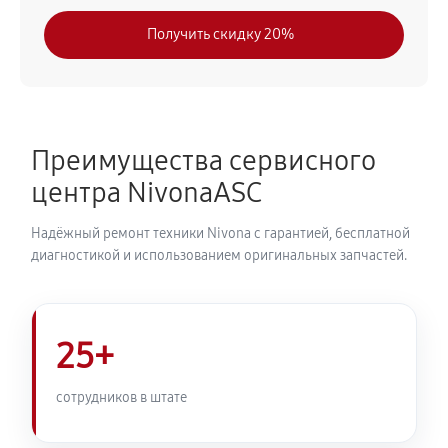
630 руб
30 минут
Получить скидку 20%
Замена модуля управления
540 руб
50 минут
Замена ТЭНа кофемашины Nivona CafeRomatica
Преимущества сервисного
NICR 970
центра NivonaASC
720 руб
40 минут
Надёжный ремонт техники Nivona с гарантией, бесплатной
Ремонт гидросистемы кофемашины Nivona
диагностикой и использованием оригинальных запчастей.
CafeRomatica NICR 970
810 руб
55 минут
25+
Ремонт кофемолки кофемашины Nivona
CafeRomatica NICR 970
сотрудников в штате
740 руб
50 минут