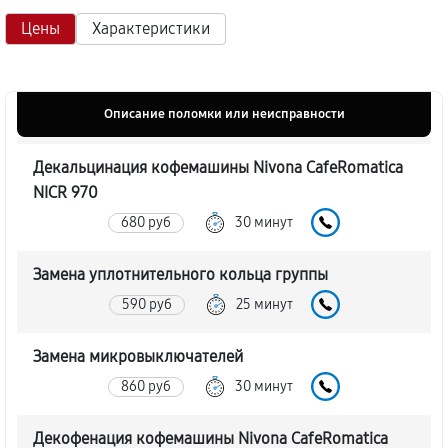
Цены
Характеристики
Описание поломки или неисправности
Декальцинация кофемашины Nivona CafeRomatica
NICR 970
680 руб
30 минут
Замена уплотнительного кольца группы
590 руб
25 минут
Замена микровыключателей
860 руб
30 минут
Декофенация кофемашины Nivona CafeRomatica