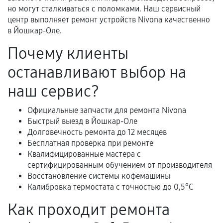
Документы для подтверждения
но могут сталкиваться с поломками. Наш сервисный
гарантии
центр выполняет ремонт устройств Nivona качественно
в Йошкар-Оле.
Гарантийный талон.
Почему клиенты
Акт выполненных работ с датой, перечнем
останавливают выбор на
услуг и сроком гарантии.
Документы на установленные комплектующие
наш сервис?
и кассовый чек.
Официальные запчасти для ремонта Nivona
Быстрый выезд в Йошкар-Оле
Долговечность ремонта до 12 месяцев
Расширенная гарантия
Бесплатная проверка при ремонте
Квалифицированные мастера с
В некоторых случаях возможно оформление
сертифицированным обучением от производителя
расширенной гарантии. Стоимость, сроки и
Восстановление системы кофемашины
условия продления согласовываются отдельно и
Калибровка термостата с точностью до 0,5°C
фиксируются в документах.
Как проходит ремонта