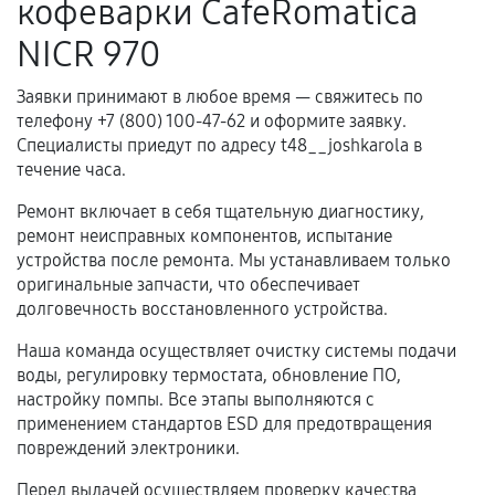
кофеварки CafeRomatica
Когда гарантия не действует
NICR 970
Нарушение правил эксплуатации,
Заявки принимают в любое время — свяжитесь по
механические повреждения, попадание влаги,
телефону +7 (800) 100-47-62 и оформите заявку.
перегрев, коррозия.
Специалисты приедут по адресу t48__joshkarola в
Самостоятельный ремонт или вмешательство
течение часа.
третьих лиц.
Ремонт включает в себя тщательную диагностику,
Естественный износ деталей, если иное не
ремонт неисправных компонентов, испытание
предусмотрено отдельно.
устройства после ремонта. Мы устанавливаем только
оригинальные запчасти, что обеспечивает
Обращение после окончания гарантийного
долговечность восстановленного устройства.
срока.
Наша команда осуществляет очистку системы подачи
Программные сбои, если это не указано в
воды, регулировку термостата, обновление ПО,
отдельных условиях.
настройку помпы. Все этапы выполняются с
применением стандартов ESD для предотвращения
повреждений электроники.
Если комплектующие куплены
Перед выдачей осуществляем проверку качества