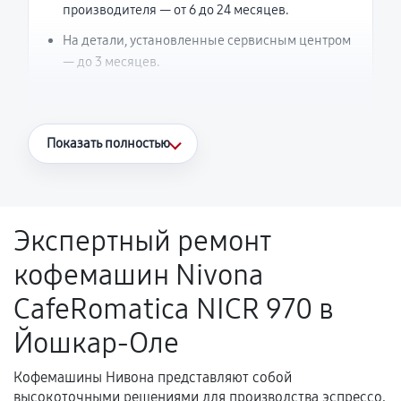
производителя — от 6 до 24 месяцев.
На детали, установленные сервисным центром
— до 3 месяцев.
Что считается гарантийным случаем
Показать полностью
Повторное возникновение неисправности,
напрямую связанной с выполненным
ремонтом.
Экспертный ремонт
Поломка установленной детали при
кофемашин Nivona
нормальной эксплуатации в течение
гарантийного срока.
CafeRomatica NICR 970 в
Несоответствие комплектующей заявленным
Йошкар-Оле
техническим характеристикам.
Кофемашины Нивона представляют собой
высокоточными решениями для производства эспрессо,