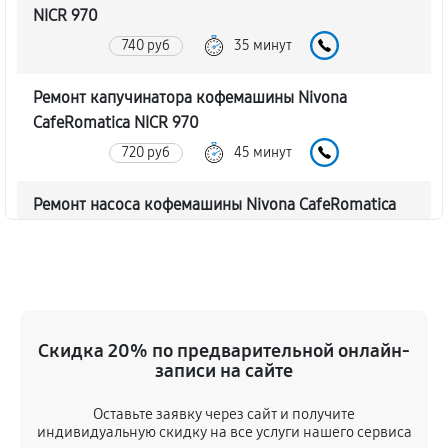
NICR 970
740 руб
35 минут
Ремонт капучинатора кофемашины Nivona
CafeRomatica NICR 970
720 руб
45 минут
Ремонт насоса кофемашины Nivona CafeRomatica
NICR 970
770 руб
40 минут
Замена жерновов кофемашины Nivona
CafeRomatica NICR 970
Скидка 20% по предварительной онлайн-
620 руб
45 минут
записи на сайте
Оставьте заявку через сайт и получите
Чистка от кофейных масел
индивидуальную скидку на все услуги нашего сервиса