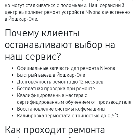
Документы для подтверждения
но могут сталкиваться с поломками. Наш сервисный
гарантии
центр выполняет ремонт устройств Nivona качественно
в Йошкар-Оле.
Гарантийный талон.
Почему клиенты
Акт выполненных работ с датой, перечнем
останавливают выбор на
услуг и сроком гарантии.
Документы на установленные комплектующие
наш сервис?
и кассовый чек.
Официальные запчасти для ремонта Nivona
Быстрый выезд в Йошкар-Оле
Долговечность ремонта до 12 месяцев
Расширенная гарантия
Бесплатная проверка при ремонте
Квалифицированные мастера с
В некоторых случаях возможно оформление
сертифицированным обучением от производителя
расширенной гарантии. Стоимость, сроки и
Восстановление системы кофемашины
условия продления согласовываются отдельно и
Калибровка термостата с точностью до 0,5°C
фиксируются в документах.
Как проходит ремонта