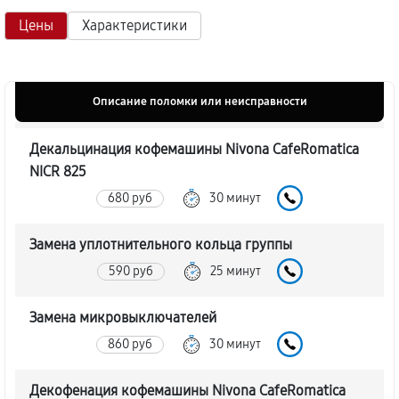
Цены
Характеристики
Описание поломки или неисправности
Декальцинация кофемашины Nivona CafeRomatica
NICR 825
680 руб
30 минут
Замена уплотнительного кольца группы
590 руб
25 минут
Замена микровыключателей
860 руб
30 минут
Декофенация кофемашины Nivona CafeRomatica