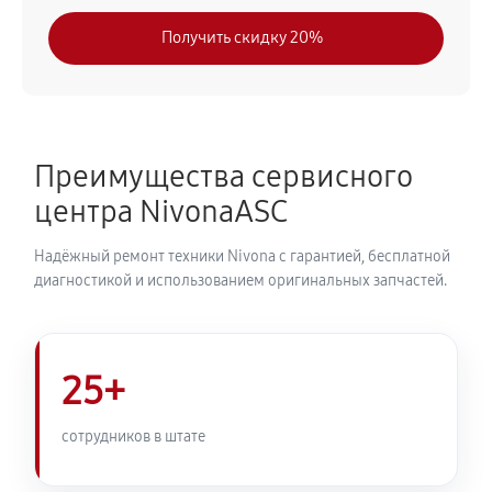
630 руб
30 минут
Получить скидку 20%
Замена модуля управления
540 руб
50 минут
Замена ТЭНа кофемашины Nivona CafeRomatica
Преимущества сервисного
NICR 825
центра NivonaASC
720 руб
40 минут
Надёжный ремонт техники Nivona с гарантией, бесплатной
Ремонт гидросистемы кофемашины Nivona
диагностикой и использованием оригинальных запчастей.
CafeRomatica NICR 825
810 руб
55 минут
25+
Ремонт кофемолки кофемашины Nivona
CafeRomatica NICR 825
сотрудников в штате
740 руб
50 минут