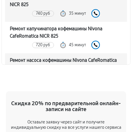
NICR 825
740 руб
35 минут
Ремонт капучинатора кофемашины Nivona
CafeRomatica NICR 825
720 руб
45 минут
Ремонт насоса кофемашины Nivona CafeRomatica
NICR 825
770 руб
40 минут
Замена жерновов кофемашины Nivona
CafeRomatica NICR 825
Скидка 20% по предварительной онлайн-
620 руб
45 минут
записи на сайте
Оставьте заявку через сайт и получите
Чистка от кофейных масел
индивидуальную скидку на все услуги нашего сервиса