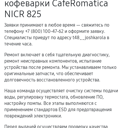
кофеварки CafeRomatica
Когда гарантия не действует
NICR 825
Нарушение правил эксплуатации,
Заявки принимают в любое время — свяжитесь по
механические повреждения, попадание влаги,
телефону +7 (800) 100-47-62 и оформите заявку.
перегрев, коррозия.
Специалисты приедут по адресу t48__joshkarola в
Самостоятельный ремонт или вмешательство
течение часа.
третьих лиц.
Ремонт включает в себя тщательную диагностику,
Естественный износ деталей, если иное не
ремонт неисправных компонентов, испытание
предусмотрено отдельно.
устройства после ремонта. Мы устанавливаем только
оригинальные запчасти, что обеспечивает
Обращение после окончания гарантийного
долговечность восстановленного устройства.
срока.
Наша команда осуществляет очистку системы подачи
Программные сбои, если это не указано в
воды, регулировку термостата, обновление ПО,
отдельных условиях.
настройку помпы. Все этапы выполняются с
применением стандартов ESD для предотвращения
повреждений электроники.
Если комплектующие куплены
Перед выдачей осуществляем проверку качества