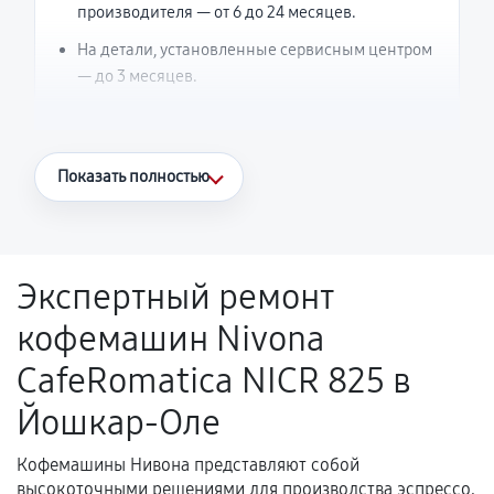
производителя — от 6 до 24 месяцев.
На детали, установленные сервисным центром
— до 3 месяцев.
Что считается гарантийным случаем
Показать полностью
Повторное возникновение неисправности,
напрямую связанной с выполненным
ремонтом.
Экспертный ремонт
Поломка установленной детали при
кофемашин Nivona
нормальной эксплуатации в течение
гарантийного срока.
CafeRomatica NICR 825 в
Несоответствие комплектующей заявленным
Йошкар-Оле
техническим характеристикам.
Кофемашины Нивона представляют собой
высокоточными решениями для производства эспрессо,