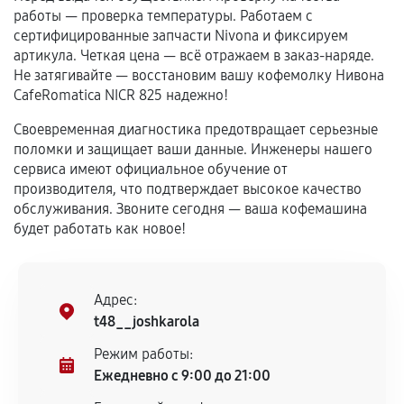
самостоятельно
работы — проверка температуры. Работаем с
сертифицированные запчасти Nivona и фиксируем
Гарантия на выполненные работы может
артикула. Четкая цена — всё отражаем в заказ-наряде.
сохраняться полностью или частично, если
Не затягивайте — восстановим вашу кофемолку Нивона
соблюдены следующие условия:
CafeRomatica NICR 825 надежно!
Предоставленные детали подходят по
Своевременная диагностика предотвращает серьезные
техническим параметрам и не имеют внешних
поломки и защищает ваши данные. Инженеры нашего
дефектов.
сервиса имеют официальное обучение от
Установка была выполнена нашим сервисным
производителя, что подтверждает высокое качество
центром.
обслуживания. Звоните сегодня — ваша кофемашина
При этом гарантия на сами комплектующие
будет работать как новое!
остается на стороне производителя или
продавца. За качество сторонних деталей
сервисный центр ответственности не несет.
Адрес:
t48__joshkarola
Режим работы:
Ежедневно с 9:00 до 21:00