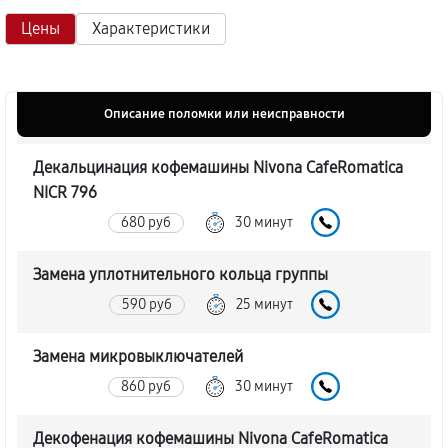
Цены
Характеристики
Описание поломки или неисправности
Декальцинация кофемашины Nivona CafeRomatica
NICR 796
680 руб
30 минут
Замена уплотнительного кольца группы
590 руб
25 минут
Замена микровыключателей
860 руб
30 минут
Декофенация кофемашины Nivona CafeRomatica