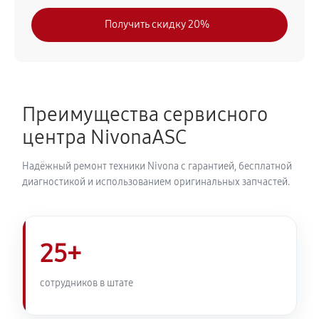
630 руб
30 минут
Получить скидку 20%
Замена модуля управления
540 руб
50 минут
Замена ТЭНа кофемашины Nivona CafeRomatica
Преимущества сервисного
NICR 796
центра NivonaASC
720 руб
40 минут
Надёжный ремонт техники Nivona с гарантией, бесплатной
Ремонт гидросистемы кофемашины Nivona
диагностикой и использованием оригинальных запчастей.
CafeRomatica NICR 796
810 руб
55 минут
25+
Ремонт кофемолки кофемашины Nivona
CafeRomatica NICR 796
сотрудников в штате
740 руб
50 минут