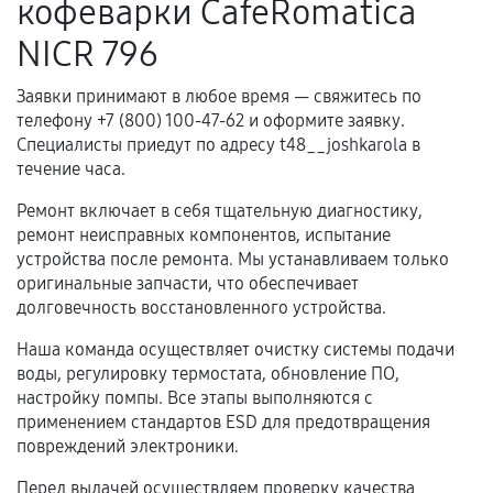
кофеварки CafeRomatica
Когда гарантия не действует
NICR 796
Нарушение правил эксплуатации,
Заявки принимают в любое время — свяжитесь по
механические повреждения, попадание влаги,
телефону +7 (800) 100-47-62 и оформите заявку.
перегрев, коррозия.
Специалисты приедут по адресу t48__joshkarola в
Самостоятельный ремонт или вмешательство
течение часа.
третьих лиц.
Ремонт включает в себя тщательную диагностику,
Естественный износ деталей, если иное не
ремонт неисправных компонентов, испытание
предусмотрено отдельно.
устройства после ремонта. Мы устанавливаем только
оригинальные запчасти, что обеспечивает
Обращение после окончания гарантийного
долговечность восстановленного устройства.
срока.
Наша команда осуществляет очистку системы подачи
Программные сбои, если это не указано в
воды, регулировку термостата, обновление ПО,
отдельных условиях.
настройку помпы. Все этапы выполняются с
применением стандартов ESD для предотвращения
повреждений электроники.
Если комплектующие куплены
Перед выдачей осуществляем проверку качества