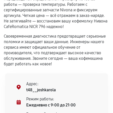
самостоятельно
работы — проверка температуры. Работаем с
сертифицированные запчасти Nivona и фиксируем
Гарантия на выполненные работы может
артикула. Четкая цена — всё отражаем в заказ-наряде.
сохраняться полностью или частично, если
Не затягивайте — восстановим вашу кофемолку Нивона
соблюдены следующие условия:
CafeRomatica NICR 796 надежно!
Предоставленные детали подходят по
Своевременная диагностика предотвращает серьезные
техническим параметрам и не имеют внешних
поломки и защищает ваши данные. Инженеры нашего
дефектов.
сервиса имеют официальное обучение от
Установка была выполнена нашим сервисным
производителя, что подтверждает высокое качество
центром.
обслуживания. Звоните сегодня — ваша кофемашина
При этом гарантия на сами комплектующие
будет работать как новое!
остается на стороне производителя или
продавца. За качество сторонних деталей
сервисный центр ответственности не несет.
Адрес:
t48__joshkarola
Режим работы:
Ежедневно с 9:00 до 21:00