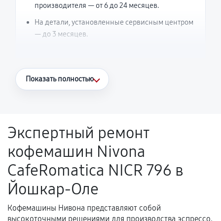
производителя — от 6 до 24 месяцев.
На детали, установленные сервисным центром
— до 3 месяцев.
Что считается гарантийным случаем
Показать полностью
Повторное возникновение неисправности,
напрямую связанной с выполненным
ремонтом.
Экспертный ремонт
Поломка установленной детали при
кофемашин Nivona
нормальной эксплуатации в течение
гарантийного срока.
CafeRomatica NICR 796 в
Несоответствие комплектующей заявленным
Йошкар-Оле
техническим характеристикам.
Кофемашины Нивона представляют собой
высокоточными решениями для производства эспрессо,