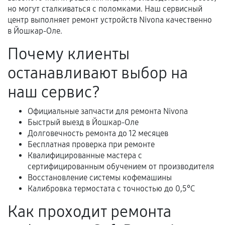
Документы для подтверждения
но могут сталкиваться с поломками. Наш сервисный
гарантии
центр выполняет ремонт устройств Nivona качественно
в Йошкар-Оле.
Гарантийный талон.
Почему клиенты
Акт выполненных работ с датой, перечнем
останавливают выбор на
услуг и сроком гарантии.
Документы на установленные комплектующие
наш сервис?
и кассовый чек.
Официальные запчасти для ремонта Nivona
Быстрый выезд в Йошкар-Оле
Долговечность ремонта до 12 месяцев
Расширенная гарантия
Бесплатная проверка при ремонте
Квалифицированные мастера с
В некоторых случаях возможно оформление
сертифицированным обучением от производителя
расширенной гарантии. Стоимость, сроки и
Восстановление системы кофемашины
условия продления согласовываются отдельно и
Калибровка термостата с точностью до 0,5°C
фиксируются в документах.
Как проходит ремонта