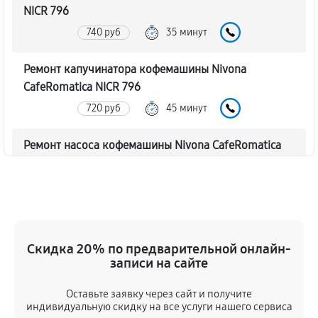
NICR 796
740 руб
35 минут
Ремонт капучинатора кофемашины Nivona
CafeRomatica NICR 796
720 руб
45 минут
Ремонт насоса кофемашины Nivona CafeRomatica
NICR 796
770 руб
40 минут
Замена жерновов кофемашины Nivona
CafeRomatica NICR 796
Скидка 20% по предварительной онлайн-
620 руб
45 минут
записи на сайте
Оставьте заявку через сайт и получите
Чистка от кофейных масел
индивидуальную скидку на все услуги нашего сервиса