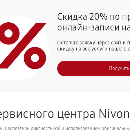
0%
Скидка 20% по п
720 руб
afeRomatica NICR 795
онлайн-записи на
810 руб
 Nivona CafeRomatica NICR 795
Оставьте заявку через сайт и
скидку на все услуги нашего 
740 руб
vona CafeRomatica NICR 795
Получить
800 руб
рвисного центра Nivo
й, бесплатной диагностикой и использованием оригинальных