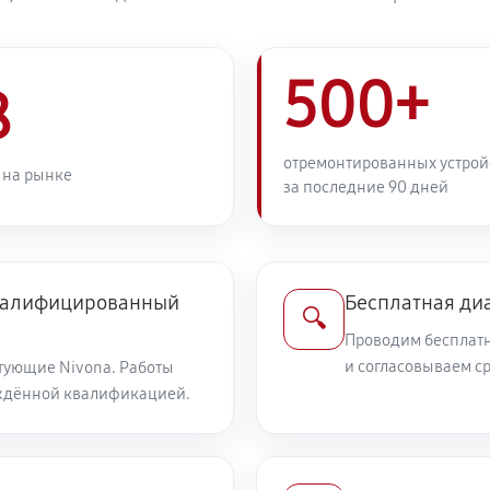
500+
8
отремонтированных устрой
 на рынке
за последние 90 дней
квалифицированный
Бесплатная ди
🔍
Проводим бесплатн
и согласовываем с
тующие Nivona. Работы
ждённой квалификацией.