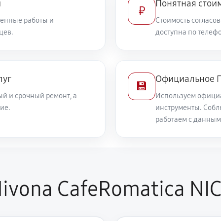
и
Понятная стоим
₽
енные работы и
Стоимость согласов
цев.
доступна по телефо
луг
Официальное П
💾
й и срочный ремонт, а
Используем офици
ие.
инструменты. Собл
работаем с данным
ivona CafeRomatica NIC