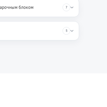
варочным блоком
7
5