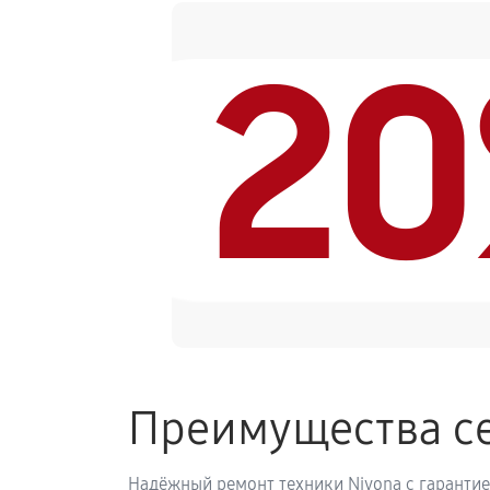
2
Замена ТЭНа кофемашины Nivona C
Ремонт гидросистемы кофемашины
Ремонт кофемолки кофемашины Ni
Комплексная профилактика
Преимущества се
Надёжный ремонт техники Nivona с гарантие