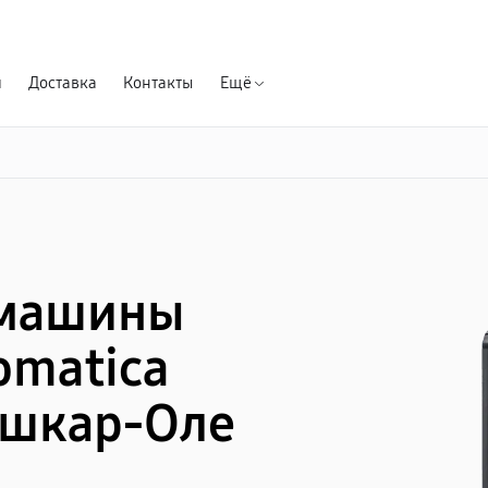
Гарантия д
я
Доставка
Контакты
Ещё
емашины
omatica
ошкар-Оле