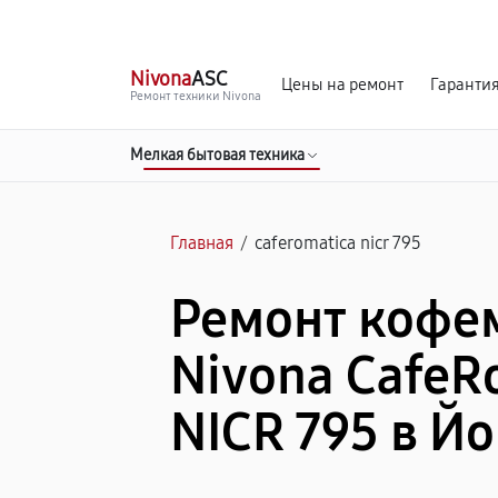
г. Йошкар-Ола
Ежедневно с 9:00 до 21:00
Nivona
ASC
Цены на ремонт
Гаранти
Ремонт техники Nivona
Мелкая бытовая техника
Главная
/
caferomatica nicr 795
Ремонт коф
Nivona CafeR
NICR 795 в Й