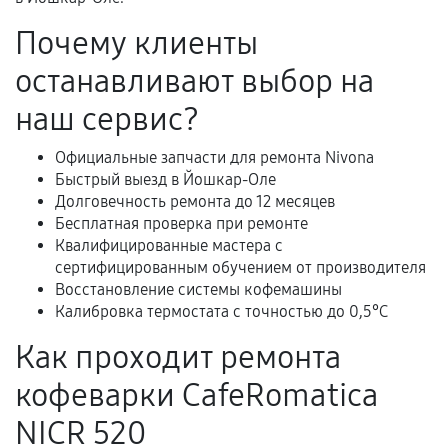
Гарантийный талон.
Почему клиенты
Акт выполненных работ с датой, перечнем
останавливают выбор на
услуг и сроком гарантии.
Документы на установленные комплектующие
наш сервис?
и кассовый чек.
Официальные запчасти для ремонта Nivona
Быстрый выезд в Йошкар-Оле
Долговечность ремонта до 12 месяцев
Расширенная гарантия
Бесплатная проверка при ремонте
Квалифицированные мастера с
В некоторых случаях возможно оформление
сертифицированным обучением от производителя
расширенной гарантии. Стоимость, сроки и
Восстановление системы кофемашины
условия продления согласовываются отдельно и
Калибровка термостата с точностью до 0,5°C
фиксируются в документах.
Как проходит ремонта
кофеварки CafeRomatica
Когда гарантия не действует
NICR 520