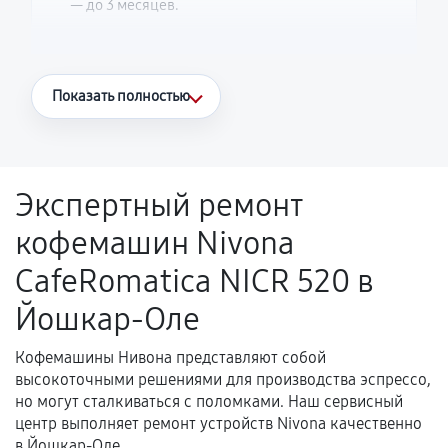
— до 3 месяцев.
Что считается гарантийным случаем
Показать полностью
Повторное возникновение неисправности,
напрямую связанной с выполненным
ремонтом.
Экспертный ремонт
Поломка установленной детали при
кофемашин Nivona
нормальной эксплуатации в течение
гарантийного срока.
CafeRomatica NICR 520 в
Несоответствие комплектующей заявленным
Йошкар-Оле
техническим характеристикам.
Кофемашины Нивона представляют собой
высокоточными решениями для производства эспрессо,
Документы для подтверждения
но могут сталкиваться с поломками. Наш сервисный
гарантии
центр выполняет ремонт устройств Nivona качественно
в Йошкар-Оле.