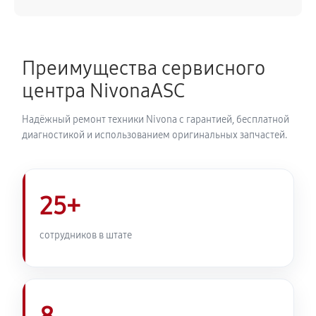
540 руб
50 минут
Замена ТЭНа кофемашины Nivona CafeRomatica
Преимущества сервисного
NICR 520
центра NivonaASC
720 руб
40 минут
Надёжный ремонт техники Nivona с гарантией, бесплатной
Ремонт гидросистемы кофемашины Nivona
диагностикой и использованием оригинальных запчастей.
CafeRomatica NICR 520
810 руб
55 минут
25+
Ремонт кофемолки кофемашины Nivona
CafeRomatica NICR 520
сотрудников в штате
740 руб
50 минут
Комплексная профилактика
800 руб
60 минут