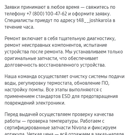
Нарушение правил эксплуатации,
Заявки принимают в любое время — свяжитесь по
механические повреждения, попадание влаги,
телефону +7 (800) 100-47-62 и оформите заявку.
перегрев, коррозия.
Специалисты приедут по адресу t48__joshkarola в
Самостоятельный ремонт или вмешательство
течение часа.
третьих лиц.
Ремонт включает в себя тщательную диагностику,
Естественный износ деталей, если иное не
ремонт неисправных компонентов, испытание
предусмотрено отдельно.
устройства после ремонта. Мы устанавливаем только
оригинальные запчасти, что обеспечивает
Обращение после окончания гарантийного
долговечность восстановленного устройства.
срока.
Наша команда осуществляет очистку системы подачи
Программные сбои, если это не указано в
воды, регулировку термостата, обновление ПО,
отдельных условиях.
настройку помпы. Все этапы выполняются с
применением стандартов ESD для предотвращения
повреждений электроники.
Если комплектующие куплены
Перед выдачей осуществляем проверку качества
самостоятельно
работы — проверка температуры. Работаем с
сертифицированные запчасти Nivona и фиксируем
Гарантия на выполненные работы может
артикула. Четкая цена — всё отражаем в заказ-наряде.