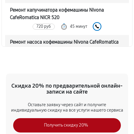
Ремонт капучинатора кофемашины Nivona
CafeRomatica NICR 520
720 руб
45 минут
Ремонт насоса кофемашины Nivona CafeRomatica
NICR 520
770 руб
40 минут
Замена жерновов кофемашины Nivona
CafeRomatica NICR 520
Скидка 20% по предварительной онлайн-
620 руб
45 минут
записи на сайте
Оставьте заявку через сайт и получите
Чистка от кофейных масел
индивидуальную скидку на все услуги нашего сервиса
630 руб
30 минут
Получить скидку 20%
Замена модуля управления