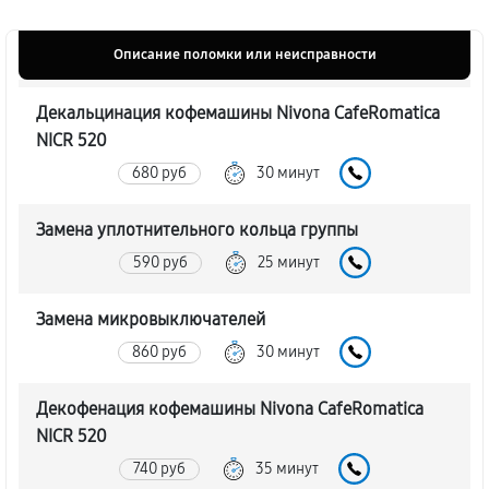
Описание поломки или неисправности
Декальцинация кофемашины Nivona CafeRomatica
NICR 520
680 руб
30 минут
Замена уплотнительного кольца группы
590 руб
25 минут
Замена микровыключателей
860 руб
30 минут
Декофенация кофемашины Nivona CafeRomatica
NICR 520
740 руб
35 минут