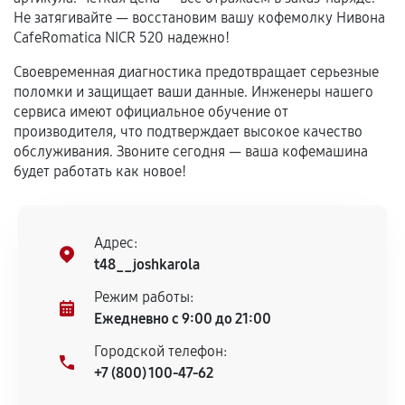
сохраняться полностью или частично, если
Не затягивайте — восстановим вашу кофемолку Нивона
соблюдены следующие условия:
CafeRomatica NICR 520 надежно!
Предоставленные детали подходят по
Своевременная диагностика предотвращает серьезные
техническим параметрам и не имеют внешних
поломки и защищает ваши данные. Инженеры нашего
дефектов.
сервиса имеют официальное обучение от
Установка была выполнена нашим сервисным
производителя, что подтверждает высокое качество
центром.
обслуживания. Звоните сегодня — ваша кофемашина
При этом гарантия на сами комплектующие
будет работать как новое!
остается на стороне производителя или
продавца. За качество сторонних деталей
сервисный центр ответственности не несет.
Адрес:
t48__joshkarola
Режим работы:
Ежедневно с 9:00 до 21:00
Городской телефон:
+7 (800) 100-47-62