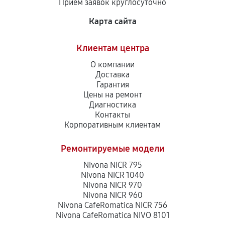
Приём заявок круглосуточно
Замена или ремонт модуля управления
810
от 70 мин
Карта сайта
Замена или ремонт термоблока
Клиентам центра
900
от 40 мин
О компании
Доставка
Гарантия
Замена или ремонт насоса
Цены на ремонт
1440
от 30 мин
Диагностика
Контакты
Корпоративным клиентам
Чистка дренажа кофемашины
630
от 50 мин
Ремонтируемые модели
Nivona NICR 795
Чистка кофейных масел
Nivona NICR 1040
400
от 60 мин
Nivona NICR 970
Nivona NICR 960
Nivona CafeRomatica NICR 756
Ремонт дренажа кофемашины
Nivona CafeRomatica NIVO 8101
780
от 70 мин