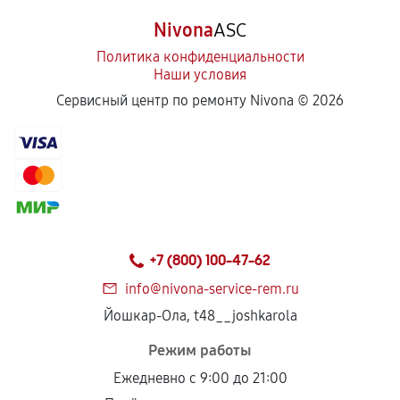
Nivona
ASC
Замена насадок кофемашины
Политика конфиденциальности
540
от 80 мин
Наши условия
Сервисный центр по ремонту Nivona ©
2026
Удаление засора кофемашины
540
от 60 мин
Замена уплотнителей кофемашины
540
от 60 мин
+7 (800) 100-47-62
Чистка гидросистемы кофемашины
810
от 50 мин
info@nivona-service-rem.ru
Йошкар-Ола, t48__joshkarola
Замена патрубков кофемашины
Режим работы
540
от 90 мин
Ежедневно с 9:00 до 21:00