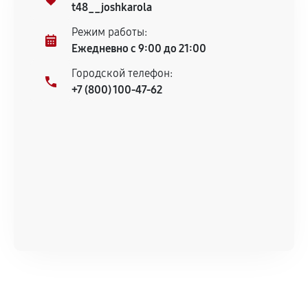
t48__joshkarola
Ремонт бойлера кофемашины
Режим работы:
990
от 60 мин
Ежедневно с 9:00 до 21:00
Городской телефон:
Замена клапана пара кофемашины
+7 (800) 100-47-62
700
от 90 мин
Замена бойлера кофемашины
670
от 80 мин
Замена датчика воды кофемашины
900
от 60 мин
Замена уплотнительных колец
1080
от 30 мин